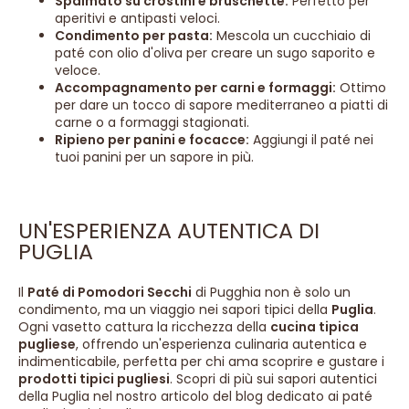
Spalmato su crostini e bruschette:
Perfetto per
aperitivi e antipasti veloci.
Condimento per pasta:
Mescola un cucchiaio di
paté con olio d'oliva per creare un sugo saporito e
veloce.
Accompagnamento per carni e formaggi:
Ottimo
per dare un tocco di sapore mediterraneo a piatti di
carne o a formaggi stagionati.
Ripieno per panini e focacce:
Aggiungi il paté nei
tuoi panini per un sapore in più.
UN'ESPERIENZA AUTENTICA DI
PUGLIA
Il
Paté di Pomodori Secchi
di Pugghia non è solo un
condimento, ma un viaggio nei sapori tipici della
Puglia
.
Ogni vasetto cattura la ricchezza della
cucina tipica
pugliese
, offrendo un'esperienza culinaria autentica e
indimenticabile, perfetta per chi ama scoprire e gustare i
prodotti tipici pugliesi
. Scopri di più sui sapori autentici
della Puglia nel nostro articolo del blog dedicato ai paté