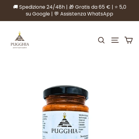
Vai
🚚 Spedizione 24/48h | 🎁 Gratis da 65 € | ⭐ 5,0
direttamente
su Google | 💬 Assistenza WhatsApp
ai
contenuti
CERCA
NAVIGA
C