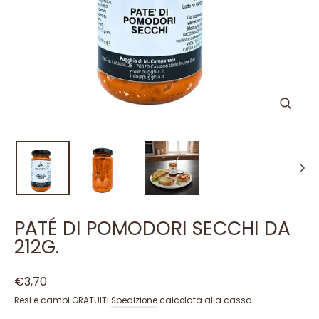
PATÉ DI POMODORI SECCHI DA
212G.
Prezzo
€3,70
di
Resi e cambi GRATUITI
Spedizione
calcolata alla cassa.
listino