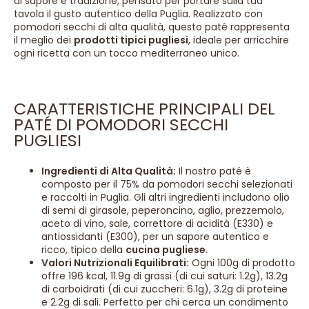
di sapore e tradizione, pensato per portare sulla tua
tavola il gusto autentico della Puglia. Realizzato con
pomodori secchi di alta qualità, questo paté rappresenta
il meglio dei
prodotti tipici pugliesi
, ideale per arricchire
ogni ricetta con un tocco mediterraneo unico.
CARATTERISTICHE PRINCIPALI DEL
PATÉ DI POMODORI SECCHI
PUGLIESI
Ingredienti di Alta Qualità:
Il nostro paté è
composto per il 75% da pomodori secchi selezionati
e raccolti in Puglia. Gli altri ingredienti includono olio
di semi di girasole, peperoncino, aglio, prezzemolo,
aceto di vino, sale, correttore di acidità (E330) e
antiossidanti (E300), per un sapore autentico e
ricco, tipico della
cucina pugliese
.
Valori Nutrizionali Equilibrati:
Ogni 100g di prodotto
offre 196 kcal, 11.9g di grassi (di cui saturi: 1.2g), 13.2g
di carboidrati (di cui zuccheri: 6.1g), 3.2g di proteine
e 2.2g di sali. Perfetto per chi cerca un condimento