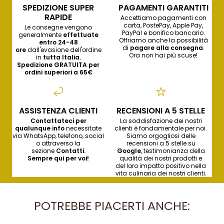
SPEDIZIONE SUPER
PAGAMENTI GARANTITI
RAPIDE
Accettiamo pagamenti con
carta, PostePay, Apple Pay,
Le consegne vengono
PayPal e bonifico bancario.
generalmente
effettuate
Offriamo anche la possibilità
entro 24-48
di
pagare alla consegna
.
ore
dall'evasione dell'ordine
Ora non hai più scuse!
in
tutta Italia.
Spedizione GRATUITA per
ordini superiori a 65€
ASSISTENZA CLIENTI
RECENSIONI A 5 STELLE
Contattateci per
La soddisfazione dei nostri
qualunque info
necessitate
clienti è fondamentale per noi.
via WhatsApp, telefono, social
Siamo orgogliosi delle
o attraverso la
recensioni a 5 stelle su
sezione
Contatti
.
Google
, testimonianza della
Sempre qui per voi!
qualità dei nostri prodotti e
del loro impatto positivo nella
vita culinaria dei nostri clienti.
POTREBBE PIACERTI ANCHE: