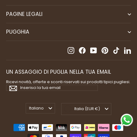
PAGINE LEGALI
PUGGHIA
Instagram
Facebook
YouTube
Pinterest
TikTok
Li
UN ASSAGGIO DI PUGLIA NELLA TUA EMAIL
Ricevi novità, offerte e sconti riservati sui prodotti tipici pugliesi.
Inserisci
Iscriviti
la
tua
email
Lingua
Valuta
Italiano
Italia (EUR €)